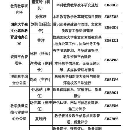
籍亚玲（科
本科教育教学改革研究规划
83680838
教育教学研
长）
究科
孙亦婷
本科教育教学改革研究项目管理
83687368
刘伟佳(副主
国家大学生
通识选修课建设与管理、文化素
83680858
任)
文化素质教
质教育工作组织管理
育基地办公
协助国家大学生文化素质教育基
曹洋
83681221
室
地办公室工作，协助处务工作
教学资源规划、考场建设管理、
马林（科长）
资源平台管
教学资源平台建设
83684968
理科
许洪铭（副科
本科教学信息化、设备设施运
长）
维、多媒体管理与服务
浑南教学综
教师教学创新能力提升与培养
刘玲（主任）
83681398
合办公室
浑南校区日常运行
孙思萌（主
质量保障体系、审核评估、质量
83688021
任）
报告
赵佳鑫（副主
评估认证、网站与信息化建设、
教学质量监
83685506
任）
第三方评价
控与评估中
教学督导及教学信息员日常管
心办公室
夏晓丹
83672093
理、质量评价
质量简报、课程评估、质量监测