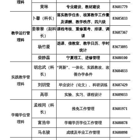
理科
黄琳
专业建设、教材建设
83681779
落实教学任务、核算教学工作量
卜馨（科长）
83685833
及课酬、教学秩序、四六级
姜黎黎（副科
课程考核、重修重考、排课、调
83687367
教学运行管
长）
课
理科
选课、借教室、教学日历、学时
杨竹凝
83673895
统计
柴静蕊
宁夏理工、进修管理
83680100
胡忠武（科
“两新”、一体化、实践教改、改
83684833
长）
善办学条件
实践教学管
理科
刘玥莹
毕业设计（论文）、科研训练
83687429
高菲
实验、实习、课程设计
83689033
孟根同（科
推免工作管理
83681971
长）
学籍学位管
理科
富浩华
学籍学历学位工作管理
83680878
马名骏
成绩及毕业工作管理
83680898