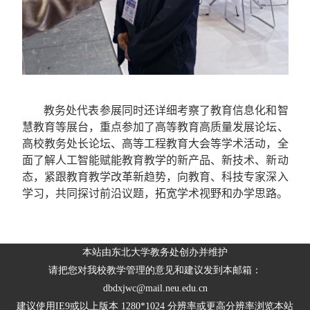
教务处
代表
参展同时还详细考察了教育信息化和智
慧教育等展台，重点参加了高等教育高质量发展论坛、
高校教务处长论坛、高等工程教育大会等学术活动
，
全
面了解人工智能赋能教育教学的新产品、新技术、新动
态，紧跟教育教学改革新趋势，向
教育、科技专家深入
学习
，共同探讨前沿议题，拓宽学术视野和办学思路。
本站由东北大学教务处创办并维护
请把您对我校教学管理的意见和建议发到本邮箱：
dbdxjwc@mail.neu.edu.cn
建议使用IE9或以上版本 1280*1024 分辨率或更高分辨率浏览本站