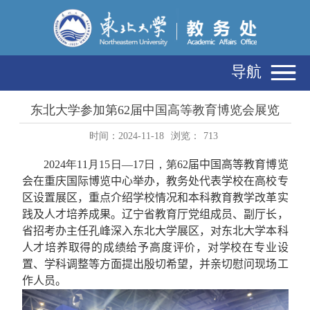
导航
东北大学参加第62届中国高等教育博览会展览
时间：2024-11-18
浏览：
713
2024
年
11
月
15
日—
17
日，第
62
届中国高等教育博览
会在重庆国际博览中心举办，
教务处代表学校
在高校专
区设置展区
，重点介绍学校情况和本科教育教学改革实
践及人才培养成果
。
辽宁省教育厅党组成员、副厅长，
省招考办主任孔峰
深入
东北大学
展区，
对东北大学本科
人才培养取得的成绩给予高度评价
，
对学校在专业设
置、学科调整等方面提出殷切希望，
并亲切慰问现场工
作人员。