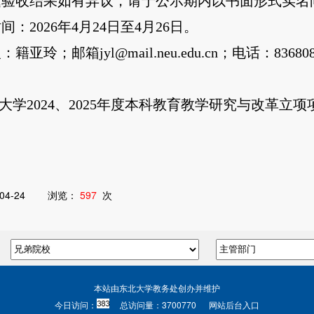
题验收
结果如有异议，请于公示期内以书面形式实名
时间：
202
6
年
4
月
24
日至
4
月
26
日。
人：
籍亚玲
；邮箱
jyl
@mail.neu.edu.cn；电话：
836
80
：
大学2024、2025年度本科教育教学研究与改革立项项
04-24
浏览：
597
次
本站由东北大学教务处创办并维护
今日访问：
总访问量：
3700770
网站后台入口