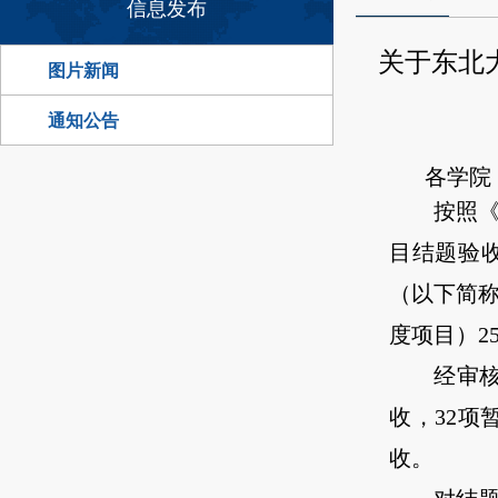
信息发布
关于东北
图片新闻
通知公告
各学院
按照
目结题验收
（以下简称
度项目）2
经审
收，32
收。