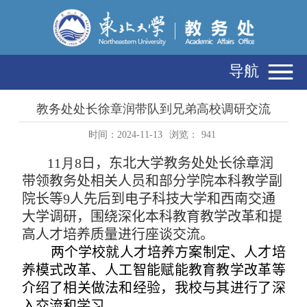
导航
教务处处长徐章润带队到兄弟高校调研交流
时间：2024-11-13
浏览：
941
11
月
8
日，东北大学教务处处长徐章润
带领教务处相关
人员
和部分学院本科教学副
院长等
9
人
先后
到
电子科技
大学
和西南交通
大学
调研，围绕
深化本科教育教学改革和提
高人才培养质量进行座谈交流
。
两个学校
就人才培养
方案制定
、
人才培
养模式改革、人工智能赋能教育教学改革
等
介绍了相关做法和经验
，
我校与
其进行了深
入
交流
和学习
。