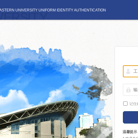
STERN UNIVERSITY UNIFORM IDENTITY AUTHENTICATION
记住
温馨提示