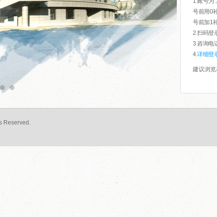
1.账号
号前用0补
号前加1补
2.扫码
3.咨询电话
4.
详细登
建议浏览
 Reserved.