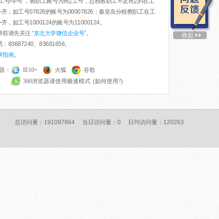
为“工号/学号”，教职工账号为8位工号，总校教职工不足8位的在工
齐，如工号07826的账号为00007826；秦皇岛分校教职工在工
齐，如工号1000124的账号为11000124。
登录前请先关注
“东北大学微信企业号”
。
收起
：83687240、83681656。
录指南
。
器：
IE10+
火狐
谷歌
360浏览器请使用极速模式
(如何使用?)
总访问量：191097864 当日访问量：0 日均访问量：120263