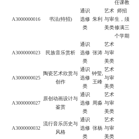
任课教
通识
艺术
师招
A3000000016
书法(特招)
选修
朱利
与审
生，须
类
美类
修满三
个学期
通识
艺术
A3000000023
民族音乐赏析
选修
张涛
与审
类
美类
通识
艺术
陶瓷艺术欣赏与
钟莹,
A3000000025
选修
与审
创作
王峰
类
美类
通识
艺术
原创动画设计与
A3000000027
选修
周淼
与审
鉴赏
类
美类
通识
艺术
流行音乐历史与
A3000000032
选修
张杨
与审
风格
类
美类