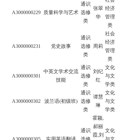
通识
张翠
经济
A3000000229
质量科学与艺术
选修
华
管理
类
类
社会
通识
经济
A3000000231
党史故事
选修
周莉
管理
类
类
通识
文化
中英文学术交流
刘纪
A3000000301
选修
与文
技能
红
类
学类
通识
文化
谭慧
A3000000302
波兰语(初级班)
选修
与文
琳
类
学类
霍颖,
郝丽
通识
文化
霞,刘
A3000000305
实用英语翻译
选修
与文