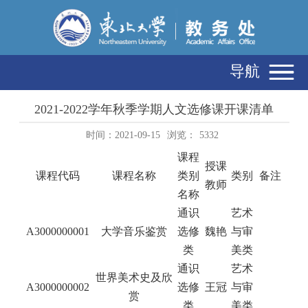
导航
2021-2022学年秋季学期人文选修课开课清单
时间：2021-09-15
浏览：
5332
课程
授课
课程代码
课程名称
类别
类别
备注
教师
名称
通识
艺术
A3000000001
大学音乐鉴赏
选修
魏艳
与审
类
美类
通识
艺术
世界美术史及欣
A3000000002
选修
王冠
与审
赏
类
美类