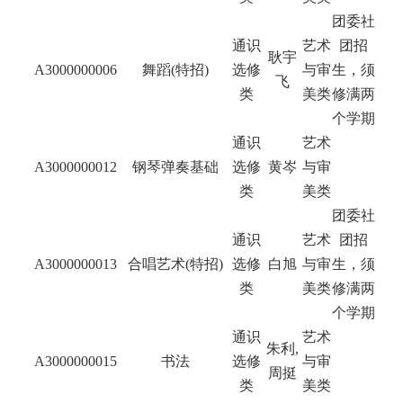
团委社
通识
艺术
团招
耿宇
A3000000006
舞蹈(特招)
选修
与审
生，须
飞
类
美类
修满两
个学期
通识
艺术
A3000000012
钢琴弹奏基础
选修
黄岑
与审
类
美类
团委社
通识
艺术
团招
A3000000013
合唱艺术(特招)
选修
白旭
与审
生，须
类
美类
修满两
个学期
通识
艺术
朱利,
A3000000015
书法
选修
与审
周挺
类
美类