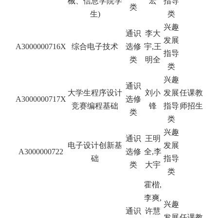
械、信息学院学
宏
指导
类
生)
类
兴趣
通识
李大
发展
A3000000716X
综合电子技术
选修
宇,王
指导
类
明全
类
兴趣
通识
大学生程序设计
刘小
发展
任课教
A3000000717X
选修
竞赛编程基础
锋
指导
师招生
类
类
兴趣
通识
王明
电子设计创新基
发展
A3000000722
选修
全,李
础
指导
类
大宇
类
霍楷,
李爽,
兴趣
通识
许慧
发展
任课教