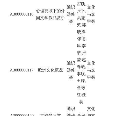
霍颖,
通识
文化
心理视域下的外
张平,
A3000000116
选修
与文
国文学作品赏析
高志
类
学类
英,郭
晓洋
张德
旭,李
洁,张
莹,赵
通识
文化
春曦,
A3000000117
欧洲文化概况
选修
与文
李欣,
类
学类
王婷,
金敬
红,任
蕊
通识
文化
A3000000120
红楼梦欣赏
选修
高媛
与文