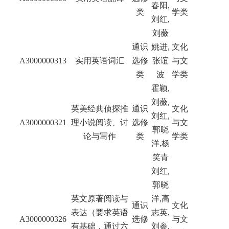
春阳,
类
学类
刘红,
刘薇
通识
姚进,
文化
A3000000313
实用英语词汇
选修
张谊
与文
类
波
学类
霍颖,
刘薇,
英美经典侦探推
通识
文化
刘红,
A3000000321
理小说阅读、讨
选修
与文
郭晓
论与写作
类
学类
洋,杨
笑青
刘红,
郭晓
英文原著阅读与
洋,高
通识
文化
表达（要求英语
志英,
A3000000326
选修
与文
有基础，通过六
刘参,