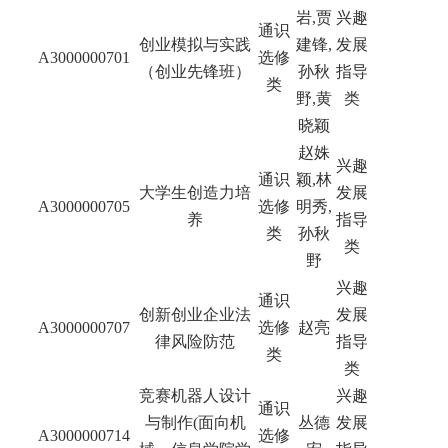
岩,贾
兴趣
通识
创业模拟与实践
建锋,
发展
A3000000701
选修
（创业先锋班）
孙秋
指导
类
野,黄
类
晓颖
赵姝
兴趣
通识
颖,林
大学生创造力培
发展
A3000000705
选修
明秀,
养
指导
类
孙秋
类
野
兴趣
通识
创新创业企业法
发展
A3000000707
选修
赵亮
律风险防范
指导
类
类
竞赛机器人设计
兴趣
通识
与制作(面向机
丛德
发展
A3000000714
选修