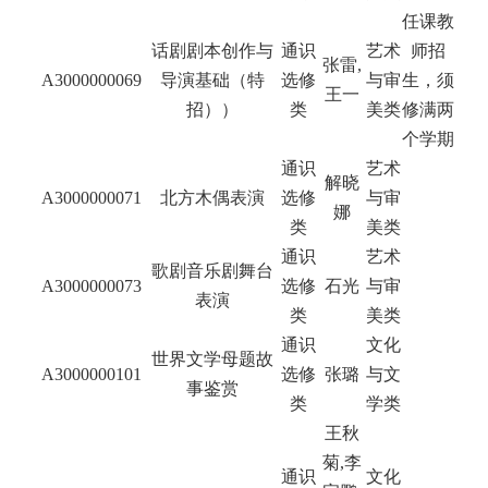
任课教
话剧剧本创作与
通识
艺术
师招
张雷,
A3000000069
导演基础（特
选修
与审
生，须
王一
招））
类
美类
修满两
个学期
通识
艺术
解晓
A3000000071
北方木偶表演
选修
与审
娜
类
美类
通识
艺术
歌剧音乐剧舞台
A3000000073
选修
石光
与审
表演
类
美类
通识
文化
世界文学母题故
A3000000101
选修
张璐
与文
事鉴赏
类
学类
王秋
菊,李
通识
文化