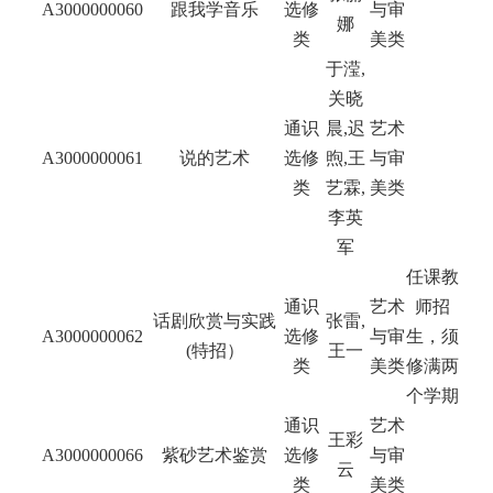
A3000000060
跟我学音乐
选修
与审
娜
类
美类
于滢,
关晓
通识
晨,迟
艺术
A3000000061
说的艺术
选修
煦,王
与审
类
艺霖,
美类
李英
军
任课教
通识
艺术
师招
话剧欣赏与实践
张雷,
A3000000062
选修
与审
生，须
(特招）
王一
类
美类
修满两
个学期
通识
艺术
王彩
A3000000066
紫砂艺术鉴赏
选修
与审
云
类
美类