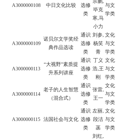
宗鹏,
A3000000108
中日文化比较
选修
与文
毕克
类
学类
寒,马
小力
通识
刘参,
文化
诺贝尔文学奖经
A3000000109
选修
杨笑
与文
典作品选读
类
青
学类
通识
丁义
文化
“大视野”素质提
A3000000113
选修
浩
,
王
与文
升系列讲座
类
刚
学类
通识
文化
老子的人生智慧
张雷,
A3000000114
选修
与文
（混合式）
王一
类
学类
通识
左丽,
文化
A3000000115
法国社会与文化
选修
段洁
与文
类
菡
学类
刘红,