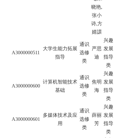
晓艳
,
张小
诗
,
方
婧譞
兴趣
通识
大学生能力拓展
严思
发展
A3000000511
选修
指导
迪
指导
类
类
兴趣
通识
计算机智能技术
焦明
发展
A3000000600
选修
基础
海
指导
类
类
兴趣
通识
多媒体技术及应
薛丽
发展
A3000000601
选修
用
芳
指导
类
类