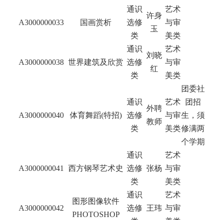
通识
艺术
许身
A3000000033
国画赏析
选修
与审
玉
类
美类
通识
艺术
刘晓
A3000000038
世界建筑及欣赏
选修
与审
红
类
美类
团委社
通识
艺术
团招
外聘
A3000000040
体育舞蹈(特招)
选修
与审
生，须
教师
类
美类
修满两
个学期
通识
艺术
A3000000041
西方钢琴艺术史
选修
张杨
与审
类
美类
通识
艺术
图形图像软件
A3000000042
选修
王玮
与审
PHOTOSHOP