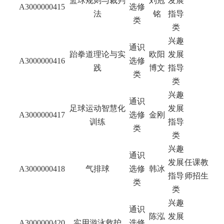
篮球规则与裁判
刘冠
发展
A3000000415
选修
法
铭
指导
类
类
兴趣
通识
跆拳道理论与实
欧阳
发展
A3000000416
选修
践
博文
指导
类
类
兴趣
通识
足球运动智慧化
发展
A3000000417
选修
金刚
训练
指导
类
类
兴趣
通识
发展
任课教
A3000000418
气排球
选修
韩冰
指导
师招生
类
类
兴趣
通识
陈泓
发展
A3000000420
实用游泳救护
选修