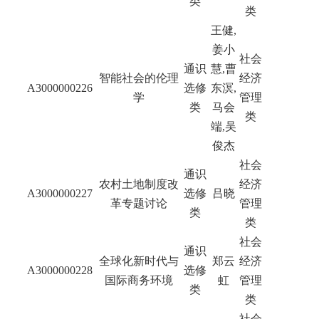
类
类
王健,
姜小
社会
通识
慧
,
曹
智能社会的伦理
经济
A3000000226
选修
东溟
,
学
管理
类
马会
类
端
,
吴
俊杰
社会
通识
农村土地制度改
经济
A3000000227
选修
吕晓
革专题讨论
管理
类
类
社会
通识
全球化新时代与
郑云
经济
A3000000228
选修
国际商务环境
虹
管理
类
类
社会