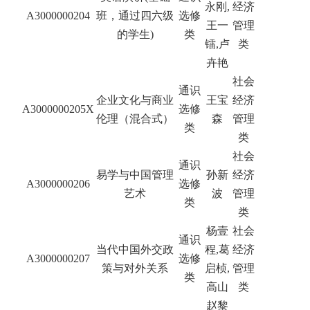
永刚,
经济
A3000000204
班，通过四六级
选修
王一
管理
的学生)
类
镭,卢
类
卉艳
社会
通识
企业文化与商业
王宝
经济
A3000000205X
选修
伦理（混合式）
森
管理
类
类
社会
通识
易学与中国管理
孙新
经济
A3000000206
选修
艺术
波
管理
类
类
杨壹
社会
通识
当代中国外交政
程,葛
经济
A3000000207
选修
策与对外关系
启桢,
管理
类
高山
类
赵黎