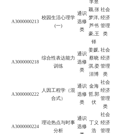
李昱
颖,张
社会
通识
校园生活心理学
梦洋,
经济
A3000000213
选修
(一)
芦书
管理
类
豪,王
类
铎
姜媛,
社会
通识
综合性表达能力
蔡晓
经济
A3000000218
选修
训练
淇,娄
管理
类
洹博
类
社会
通识
金海
人因工程学（混
经济
A3000000222
选修
哲,郭
合式）
管理
类
伏
类
社会
通识
理论热点与时事
丁义
经济
A3000000224
选修
分析
浩
管理