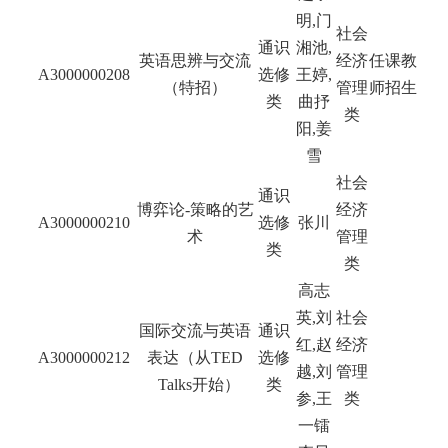
明,门
社会
通识
湘池,
英语思辨与交流
经济
任课教
A3000000208
选修
王婷,
（特招）
管理
师招生
类
曲抒
类
阳,姜
雪
社会
通识
博弈论-策略的艺
经济
A3000000210
选修
张川
术
管理
类
类
高志
英,刘
社会
国际交流与英语
通识
红,赵
经济
A3000000212
表达（从TED
选修
越,刘
管理
Talks开始）
类
参,王
类
一镭