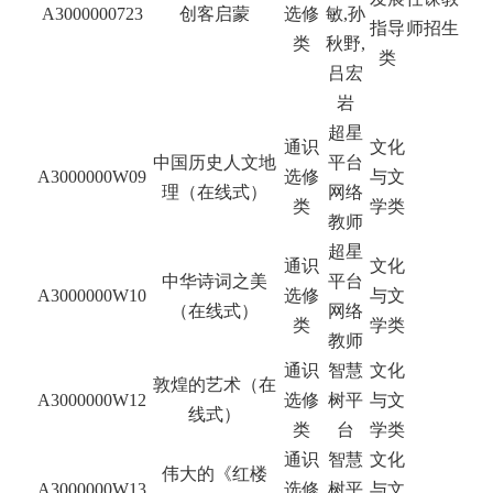
A3000000723
创客启蒙
选修
敏,孙
指导
师招生
类
秋野,
类
吕宏
岩
超星
通识
文化
中国历史人文地
平台
A3000000W09
选修
与文
理（在线式）
网络
类
学类
教师
超星
通识
文化
中华诗词之美
平台
A3000000W10
选修
与文
（在线式）
网络
类
学类
教师
通识
智慧
文化
敦煌的艺术（在
A3000000W12
选修
树平
与文
线式）
类
台
学类
通识
智慧
文化
伟大的《红楼
A3000000W13
选修
树平
与文