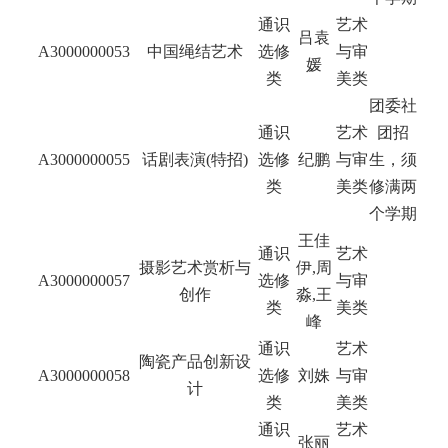
通识
艺术
吕袁
A3000000053
中国绳结艺术
选修
与审
媛
类
美类
团委社
通识
艺术
团招
A3000000055
话剧表演(特招)
选修
纪鹏
与审
生，须
类
美类
修满两
个学期
王佳
通识
艺术
摄影艺术赏析与
伊,周
A3000000057
选修
与审
创作
淼,王
类
美类
峰
通识
艺术
陶瓷产品创新设
A3000000058
选修
刘姝
与审
计
类
美类
通识
艺术
张丽