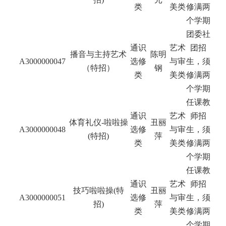
类
美类
修满两
个学期
团委社
通识
艺术
团招
播音与主持艺术
陈明
A3000000047
选修
与审
生，须
（特招）
钢
类
美类
修满两
个学期
任课教
通识
艺术
师招
体育礼仪-啦啦操
丑丽
A3000000048
选修
与审
生，须
(特招)
萍
类
美类
修满两
个学期
任课教
通识
艺术
师招
技巧啦啦操(特
丑丽
A3000000051
选修
与审
生，须
招)
萍
类
美类
修满两
个学期