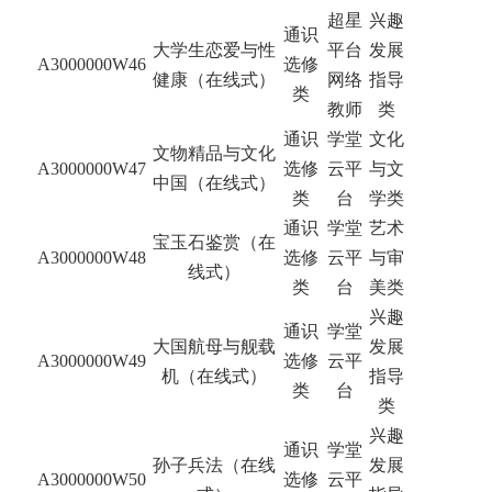
超星
兴趣
通识
大学生恋爱与性
平台
发展
A3000000W46
选修
健康（在线式）
网络
指导
类
教师
类
通识
学堂
文化
文物精品与文化
A3000000W47
选修
云平
与文
中国（在线式）
类
台
学类
通识
学堂
艺术
宝玉石鉴赏（在
A3000000W48
选修
云平
与审
线式）
类
台
美类
兴趣
通识
学堂
大国航母与舰载
发展
A3000000W49
选修
云平
机（在线式）
指导
类
台
类
兴趣
通识
学堂
孙子兵法（在线
发展
A3000000W50
选修
云平