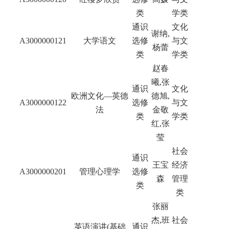
类
学类
通识
文化
谢纳
,
A3000000121
大学语文
选修
与文
杨蕾
类
学类
赵春
曦,张
通识
文化
欧洲文化—英德
德旭,
A3000000122
选修
与文
法
金敬
类
学类
红,张
莹
社会
通识
王宝
经济
A3000000201
管理心理学
选修
森
管理
类
类
张丽
杰,班
社会
英语演讲(基础
通识