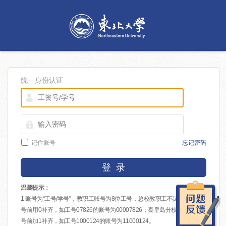
统一身份认证
记住账号
忘记密码
登 录
温馨提示：
1.账号为“工号/学号”，教职工账号为8位工号，总校教职工不足8位的在工
号前用0补齐，如工号07826的账号为00007826；秦皇岛分校教职工在工
号前加1补齐，如工号1000124的账号为11000124。