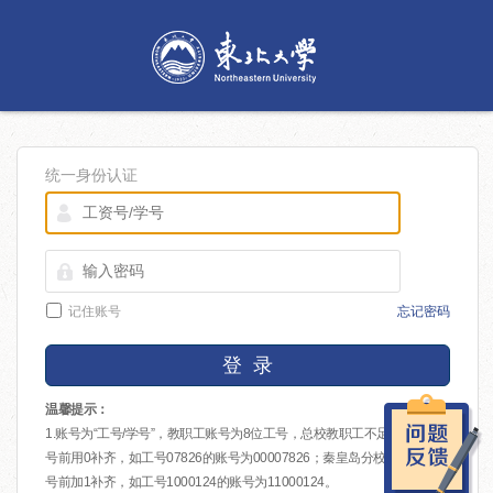
统一身份认证
记住账号
忘记密码
登 录
温馨提示：
1.账号为“工号/学号”，教职工账号为8位工号，总校教职工不足8位的在工
号前用0补齐，如工号07826的账号为00007826；秦皇岛分校教职工在工
号前加1补齐，如工号1000124的账号为11000124。