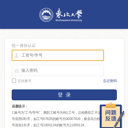
统一身份认证
记住账号
忘记密码
登 录
温馨提示：
1.账号为“工号/学号”，教职工账号为8位工号，总校教职工不足8位的在工
号前用0补齐，如工号07826的账号为00007826；秦皇岛分校教职工在工
号前加1补齐，如工号1000124的账号为11000124。